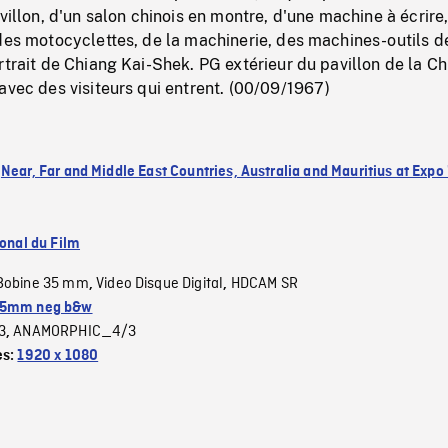
avillon, d'un salon chinois en montre, d'une machine à écrire
des motocyclettes, de la machinerie, des machines-outils d
rtrait de Chiang Kai-Shek. PG extérieur du pavillon de la Ch
avec des visiteurs qui entrent. (00/09/1967)
:
Near, Far and Middle East Countries, Australia and Mauritius at Expo
ional du Film
Bobine 35 mm
Video Disque Digital
HDCAM SR
,
,
5mm neg b&w
3
ANAMORPHIC_4/3
,
es:
1920 x 1080