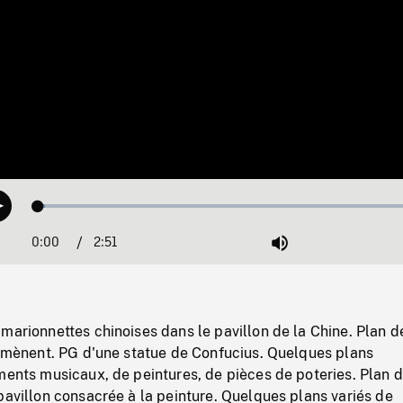
Loaded
:
Play
1.68%
0:00
Current
2:51
Duration
/
Mute
Time
marionnettes chinoises dans le pavillon de la Chine. Plan d
romènent. PG d'une statue de Confucius. Quelques plans
ments musicaux, de peintures, de pièces de poteries. Plan 
pavillon consacrée à la peinture. Quelques plans variés de