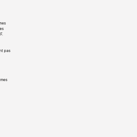
gnes
les
F.
nt pas
ermes