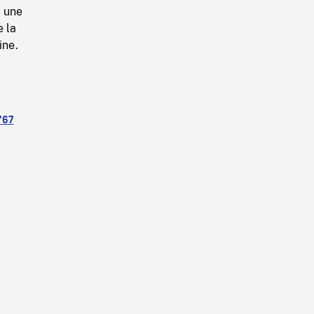
, une
e la
ine.
 '67