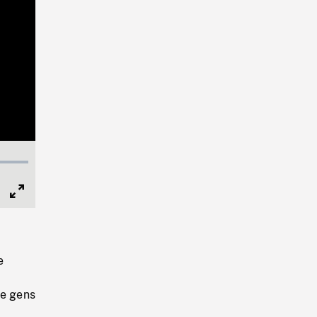
Full
Screen
e
de gens