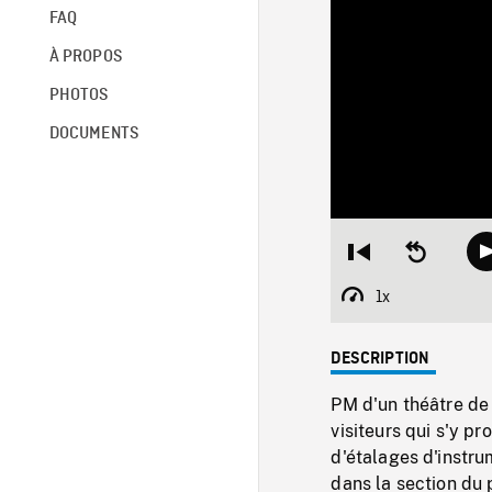
FAQ
À PROPOS
PHOTOS
DOCUMENTS
Restart
Seek
from
backward
beginning
10
1x
Playback
seconds
Rate
DESCRIPTION
PM d'un théâtre de 
visiteurs qui s'y p
d'étalages d'instru
dans la section du 