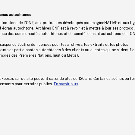
tenus autochtones
tochtone de l’ONF, aux protocoles développés par imagineNATIVE et aux li
l’écran autochtone, Archives ONF est à revoir et à mettre à jour ses protoco
stance des communautés autochtones et du comité-conseil autochtone de l’ON
uspendu l’octroi de licences pour les archives, les extraits et les photos
ants et participantes autochtones à des clients ou clientes qui ne s’identifie
res des Premières Nations, Inuit ou Métis).
 exposés sur ce site peuvent dater de plus de 120 ans. Certaines scènes ou t
fensants pour certains publics.
En savoir plus