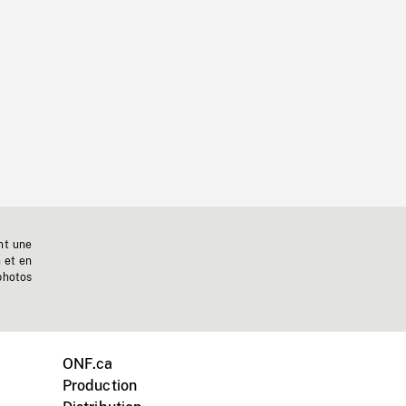
nt une
n et en
photos
ONF.ca
Production