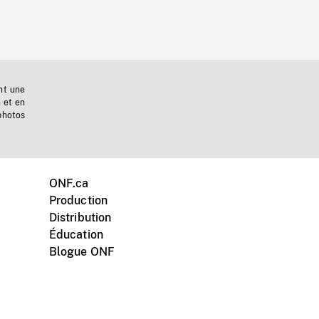
nt une
n et en
photos
ONF.ca
Production
Distribution
Éducation
Blogue ONF