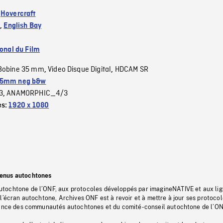
:
Hovercraft
)
,
English Bay
ional du Film
Bobine 35 mm
Video Disque Digital
HDCAM SR
,
,
5mm neg b&w
3
ANAMORPHIC_4/3
,
es:
1920 x 1080
tenus autochtones
tochtone de l’ONF, aux protocoles développés par imagineNATIVE et aux li
l’écran autochtone, Archives ONF est à revoir et à mettre à jour ses protoco
stance des communautés autochtones et du comité-conseil autochtone de l’ON