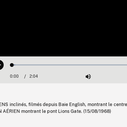
Loaded
:
Play
2.46%
0:00
Current
2:04
Duration
/
Mute
Time
S inclinés, filmés depuis Baie English, montrant le centre
 AÉRIEN montrant le pont Lions Gate. (15/08/1968)