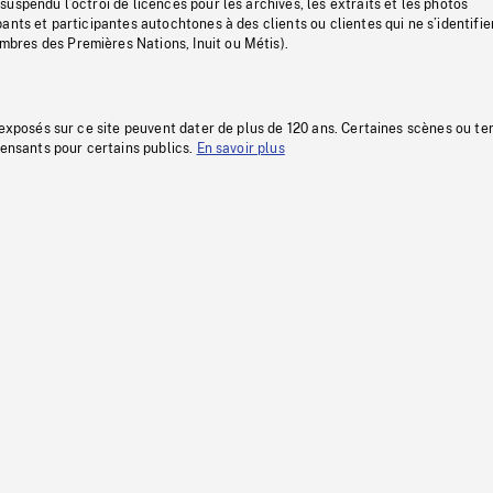
uspendu l’octroi de licences pour les archives, les extraits et les photos
ants et participantes autochtones à des clients ou clientes qui ne s’identifie
res des Premières Nations, Inuit ou Métis).
 exposés sur ce site peuvent dater de plus de 120 ans. Certaines scènes ou t
fensants pour certains publics.
En savoir plus