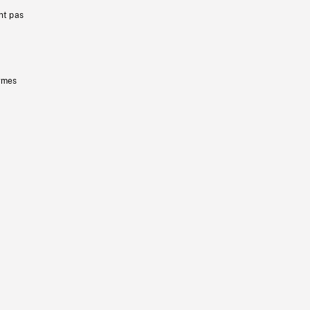
nt pas
ermes