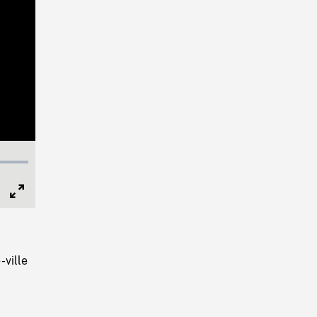
Full
Screen
-ville