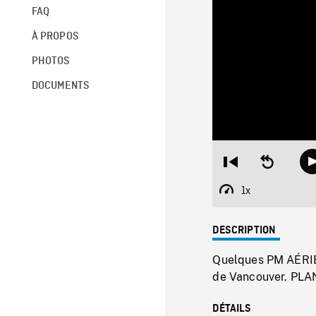
FAQ
À PROPOS
PHOTOS
DOCUMENTS
Restart
Seek
from
backward
beginning
10
1x
Playback
seconds
Rate
DESCRIPTION
Quelques PM AÉRIEN
de Vancouver. PLAN
DÉTAILS