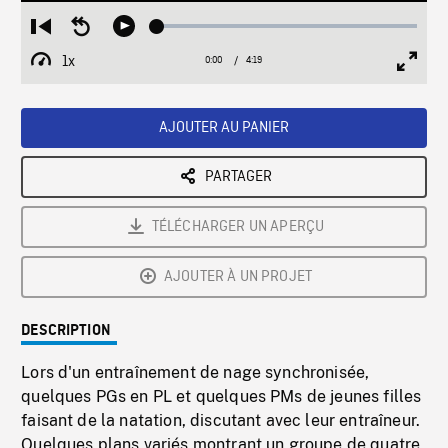
Loaded
:
Restart
Seek
Play
1.29%
from
backward
1x
0:00
Current
4:19
Duration
/
beginning
10
Playback
Full
Time
seconds
Rate
Scree
AJOUTER AU PANIER
PARTAGER
TÉLÉCHARGER UN APERÇU
AJOUTER À UN PROJET
DESCRIPTION
Lors d'un entraînement de nage synchronisée,
quelques PGs en PL et quelques PMs de jeunes filles
faisant de la natation, discutant avec leur entraîneur.
Quelques plans variés montrant un groupe de quatre