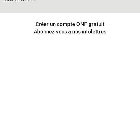
partie de celui-ci.
Créer un compte ONF gratuit
Abonnez-vous à nos infolettres
Événements ONF près de chez vous
Créer avec l’ONF
Organiser une projection publique
À propos de ce site
Centre d'aide
Contactez-nous
Espace Média
Emplois
ONF.ca
Production