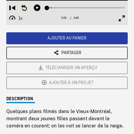
Loaded
:
Restart
Seek
Play
6.35%
from
backward
1x
0:00
Current
0:45
Duration
/
beginning
10
Playback
Full
Time
seconds
Rate
Scree
AJOUTER AU PANIER
PARTAGER
TÉLÉCHARGER UN APERÇU
AJOUTER À UN PROJET
DESCRIPTION
Quelques plans filmés dans le Vieux-Montréal,
montrant deux jeunes filles passant devant la
caméra en courant; on les voit se lancer de la neige.