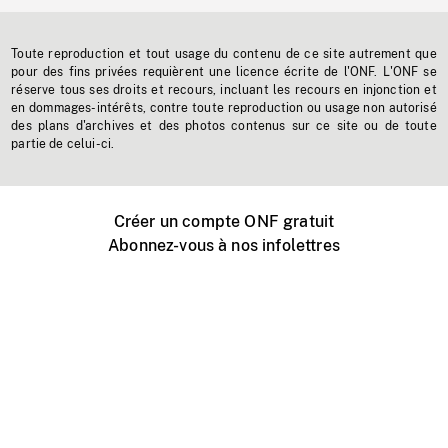
Toute reproduction et tout usage du contenu de ce site autrement que
pour des fins privées requièrent une licence écrite de l'ONF. L'ONF se
réserve tous ses droits et recours, incluant les recours en injonction et
en dommages-intérêts, contre toute reproduction ou usage non autorisé
des plans d'archives et des photos contenus sur ce site ou de toute
partie de celui-ci.
Créer un compte ONF gratuit
Abonnez-vous à nos infolettres
Événements ONF près de chez vous
Créer avec l’ONF
Organiser une projection publique
À propos de ce site
Centre d'aide
Contactez-nous