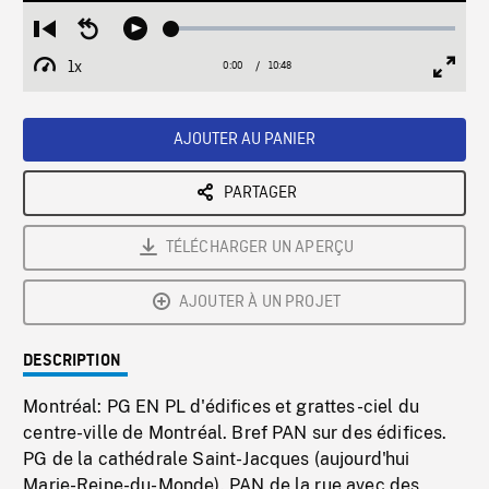
Loaded
:
Restart
Seek
Play
0.35%
from
backward
1x
0:00
Current
10:48
Duration
/
beginning
10
Playback
Full
Time
seconds
Rate
Scree
AJOUTER AU PANIER
PARTAGER
TÉLÉCHARGER UN APERÇU
AJOUTER À UN PROJET
DESCRIPTION
Montréal: PG EN PL d'édifices et grattes-ciel du
centre-ville de Montréal. Bref PAN sur des édifices.
PG de la cathédrale Saint-Jacques (aujourd'hui
Marie-Reine-du-Monde). PAN de la rue avec des