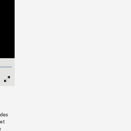
Full
Screen
 des
let
e