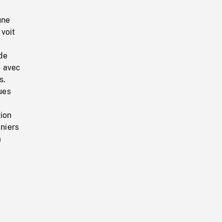
une
 voit
de
, avec
s.
ues
tion
niers
à