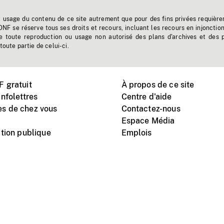
t usage du contenu de ce site autrement que pour des fins privées requière
'ONF se réserve tous ses droits et recours, incluant les recours en injonctio
e toute reproduction ou usage non autorisé des plans d'archives et des 
toute partie de celui-ci.
 gratuit
À propos de ce site
nfolettres
Centre d'aide
s de chez vous
Contactez-nous
Espace Média
tion publique
Emplois
Instagram
Vimeo
X
télé