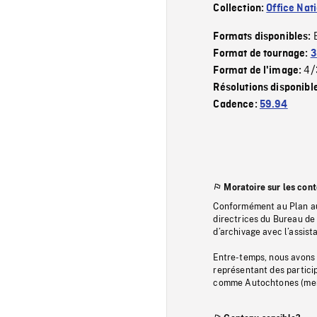
Collection:
Office Nat
Formats disponibles:
Format de tournage:
3
4/
Format de l'image:
Résolutions disponibl
Cadence:
59.94
Moratoire sur les con
Conformément au Plan au
directrices du Bureau de 
d’archivage avec l’assi
Entre-temps, nous avons s
représentant des particip
comme Autochtones (memb