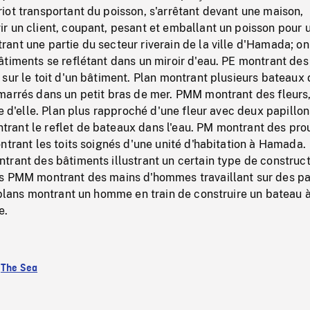
ot transportant du poisson, s'arrêtant devant une maison,
r un client, coupant, pesant et emballant un poisson pour 
nt une partie du secteur riverain de la ville d'Hamada; on
timents se reflétant dans un miroir d'eau. PE montrant des
sur le toit d'un bâtiment. Plan montrant plusieurs bateaux 
marrés dans un petit bras de mer. PMM montrant des fleurs
ne d'elle. Plan plus rapproché d'une fleur avec deux papillon
ant le reflet de bateaux dans l'eau. PM montrant des pro
ntrant les toits soignés d'une unité d'habitation à Hamada.
trant des bâtiments illustrant un certain type de construc
s PMM montrant des mains d'hommes travaillant sur des pa
 plans montrant un homme en train de construire un bateau 
e.
:
The Sea