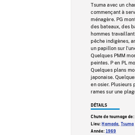
Tsuma avec un chari
commençant à servi
ménagère. PG montra
des bateaux, des bâ
hommes travaillant 
pêche indigènes, a
un papillon sur l'u
Quelques PMM montr
peintes. P en PL mo
Quelques plans mon
japonaise. Quelque
en osier. Plusieurs
rames sur une plag
DÉTAILS
Chute de tournage de
Lieu:
Hamada
,
Tsuma
Année:
1969