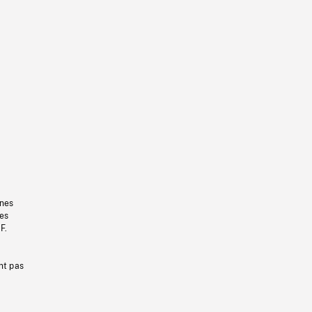
gnes
les
F.
nt pas