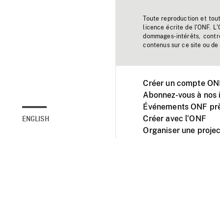
Toute reproduction et tou
licence écrite de l'ONF. L
dommages-intérêts, contr
contenus sur ce site ou de 
Créer un compte ONF
Abonnez-vous à nos i
Événements ONF prè
Créer avec l’ONF
ENGLISH
Organiser une projec
Facebook
Youtube
L'ONF sur mobile et 