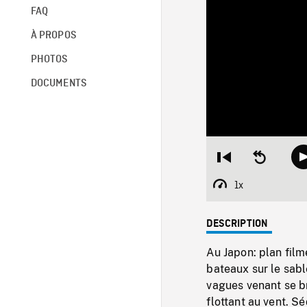
FAQ
À PROPOS
PHOTOS
DOCUMENTS
Restart
Seek
from
backward
beginning
10
1x
Playback
seconds
Rate
DESCRIPTION
Au Japon: plan fil
bateaux sur le sabl
vagues venant se br
flottant au vent. 