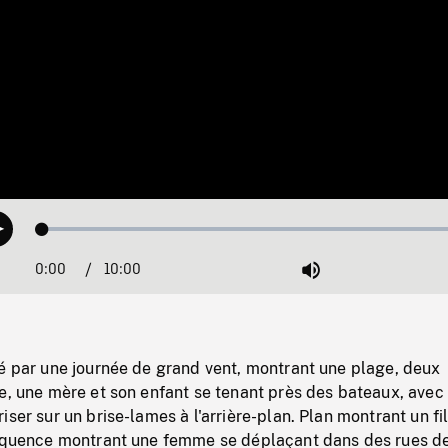
Loaded
:
Play
0.37%
0:00
Current
10:00
Duration
/
Mute
Time
mé par une journée de grand vent, montrant une plage, deux
e, une mère et son enfant se tenant près des bateaux, avec
iser sur un brise-lames à l'arrière-plan. Plan montrant un fi
Séquence montrant une femme se déplaçant dans des rues d