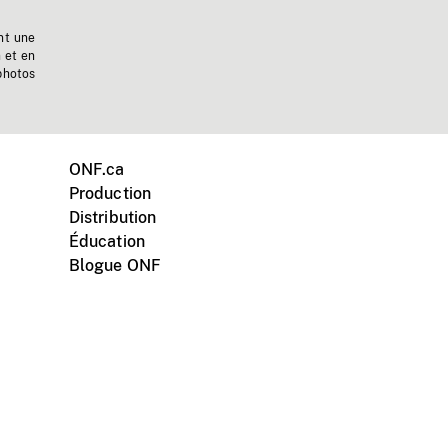
nt une
n et en
photos
ONF.ca
Production
Distribution
Éducation
Blogue ONF