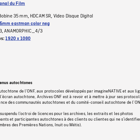
ional du Film
Bobine 35 mm
HDCAM SR
Video Disque Digital
,
,
5mm eastman color neg
3
ANAMORPHIC_4/3
,
es:
1920 x 1080
tenus autochtones
tochtone de l’ONF, aux protocoles développés par imagineNATIVE et aux li
l’écran autochtone, Archives ONF est à revoir et à mettre à jour ses protoco
stance des communautés autochtones et du comité-conseil autochtone de l’ON
uspendu l’octroi de licences pour les archives, les extraits et les photos
ants et participantes autochtones à des clients ou clientes qui ne s’identifie
res des Premières Nations, Inuit ou Métis).