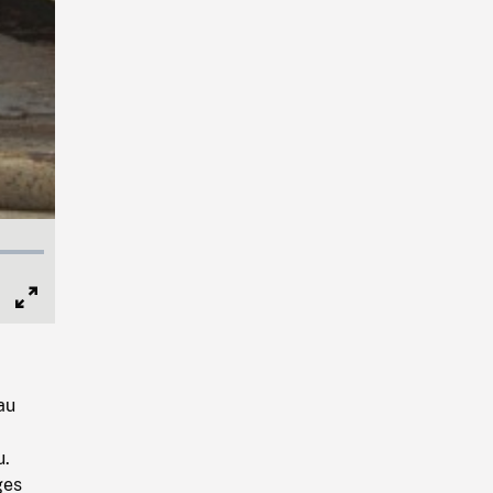
Full
Screen
au
u.
ges