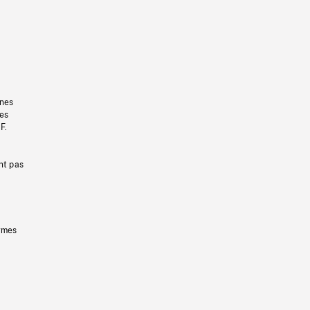
gnes
les
F.
nt pas
ermes