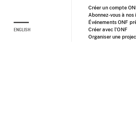
Créer un compte ONF
Abonnez-vous à nos i
Événements ONF prè
Créer avec l’ONF
ENGLISH
Organiser une projec
Facebook
Youtube
L'ONF sur mobile et 
Accessibilité
Site ins
© 2025 Office natio