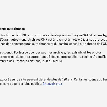
tenus autochtones
tochtone de l’ONF, aux protocoles développés par imagineNATIVE et aux li
l’écran autochtone, Archives ONF est à revoir et à mettre à jour ses protoco
stance des communautés autochtones et du comité-conseil autochtone de l’ON
uspendu l’octroi de licences pour les archives, les extraits et les photos
ants et participantes autochtones à des clients ou clientes qui ne s’identifie
res des Premières Nations, Inuit ou Métis).
 exposés sur ce site peuvent dater de plus de 120 ans. Certaines scènes ou t
fensants pour certains publics.
En savoir plus