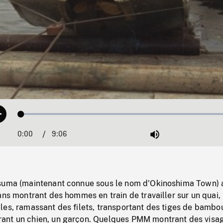
Loaded
:
Play
0.41%
0:00
Current
9:06
Duration
/
Mute
Time
suma (maintenant connue sous le nom d'Okinoshima Town) 
ans montrant des hommes en train de travailler sur un quai,
les, ramassant des filets, transportant des tiges de bambo
ant un chien, un garçon. Quelques PMM montrant des visa