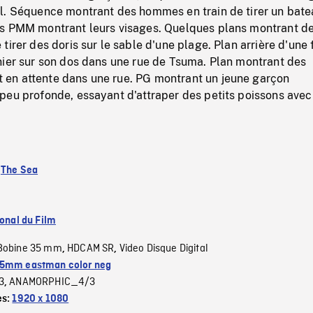
l. Séquence montrant des hommes en train de tirer un bate
s PMM montrant leurs visages. Quelques plans montrant d
tirer des doris sur le sable d'une plage. Plan arrière d'un
nier sur son dos dans une rue de Tsuma. Plan montrant des
n attente dans une rue. PG montrant un jeune garçon
peu profonde, essayant d'attraper des petits poissons avec
:
The Sea
ional du Film
Bobine 35 mm
HDCAM SR
Video Disque Digital
,
,
5mm eastman color neg
3
ANAMORPHIC_4/3
,
es:
1920 x 1080