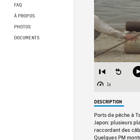
FAQ
À PROPOS
PHOTOS
DOCUMENTS
Restart
Seek
from
backward
beginning
10
1x
Playback
seconds
Rate
DESCRIPTION
Ports de pêche à T
Japon: plusieurs pl
raccordant des câb
Quelques PM montr