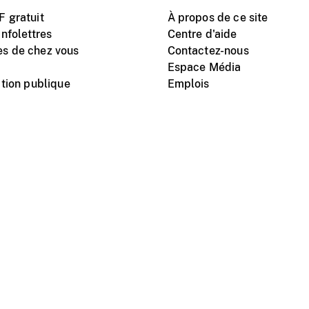
 gratuit
À propos de ce site
nfolettres
Centre d'aide
s de chez vous
Contactez-nous
Espace Média
tion publique
Emplois
Instagram
Vimeo
X
télé
titutionnel
Conditions d'utilisation
Protection des renseigne
nal du film du Canada