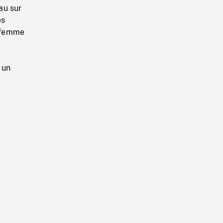
au sur
es
e femme
 un