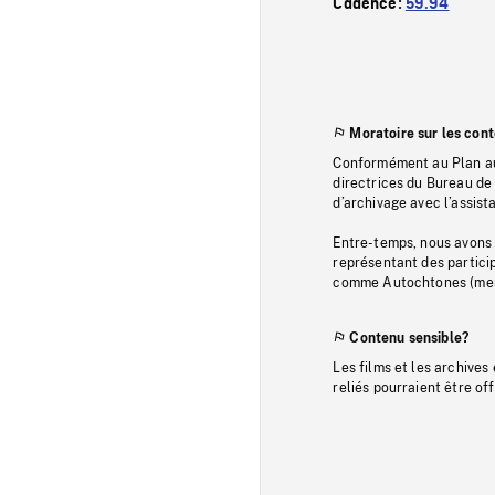
Cadence:
59.94
Moratoire sur les con
Conformément au Plan au
directrices du Bureau de 
d’archivage avec l’assi
Entre-temps, nous avons s
représentant des particip
comme Autochtones (memb
Contenu sensible?
Les films et les archives
reliés pourraient être of