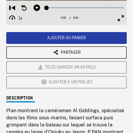
Loaded
:
Restart
Seek
Play
0.39%
from
backward
1x
0:00
Current
9:40
Duration
/
beginning
10
Playback
Full
Time
seconds
Rate
Scree
AJOUTER AU PANIER
PARTAGER
TÉLÉCHARGER UN APERÇU
AJOUTER À UN PROJET
DESCRIPTION
Plan montrant le caméraman Al Giddings, spécialisé
dans les films sous-marins, faisant surface puis
grimpant dans le bateau sur lequel se trouve la
caméra au large d'Onjuku au Japon. P PAN montrant