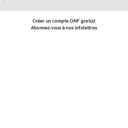
Créer un compte ONF gratuit
Abonnez-vous à nos infolettres
Événements ONF près de chez vous
Créer avec l’ONF
Organiser une projection publique
À propos de ce site
Centre d'aide
Contactez-nous
Espace Média
Emplois
ONF.ca
Production