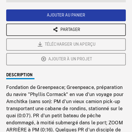
seconds
Rate
Scree
AJOUTER AU PANIER
PARTAGER
TÉLÉCHARGER UN APERÇU
AJOUTER À UN PROJET
DESCRIPTION
Fondation de Greenpeace; Greenpeace, préparation
du navire "Phyllis Cormack" en vue d'un voyage pour
Amchitka (sans son): PM d'un vieux camion pick-up
transportant une cabane de rondins, stationné sur le
quai (0:07). PR d'un petit bateau de pêche
endommagé, à moitié submergé dans le port; ZOOM
ARRIÈRE à PM (0:16). Quelques PR d'un disciple de