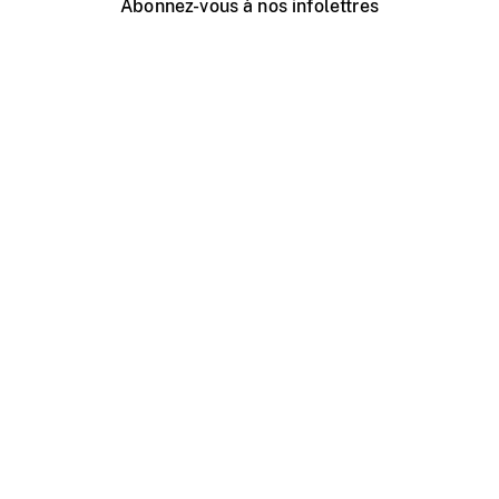
Abonnez-vous à nos infolettres
Événements ONF près de chez vous
Créer avec l’ONF
Organiser une projection publique
À propos de ce site
Centre d'aide
Contactez-nous
Espace Média
Emplois
ONF.ca
Production
Distribution
Éducation
Blogue ONF