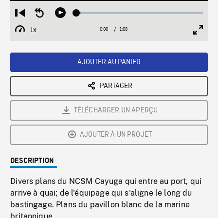
Loaded
:
Restart
Seek
Play
3.31%
from
backward
1x
0:00
Current
1:08
Duration
/
beginning
10
Playback
Full
Time
seconds
Rate
Scree
AJOUTER AU PANIER
PARTAGER
TÉLÉCHARGER UN APERÇU
AJOUTER À UN PROJET
DESCRIPTION
Divers plans du NCSM Cayuga qui entre au port, qui
arrive à quai; de l'équipage qui s'aligne le long du
bastingage. Plans du pavillon blanc de la marine
britannique.