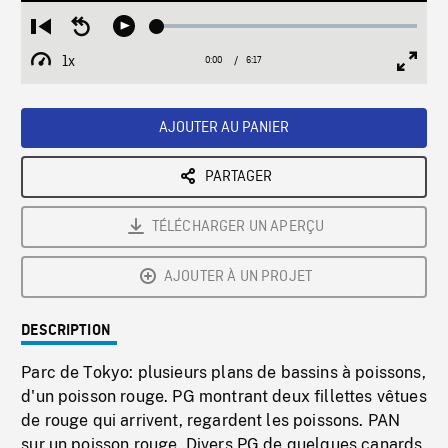
Loaded
:
Restart
Seek
Play
0.60%
from
backward
1x
0:00
Current
6:17
Duration
/
beginning
10
Playback
Full
Time
seconds
Rate
Scree
AJOUTER AU PANIER
PARTAGER
TÉLÉCHARGER UN APERÇU
AJOUTER À UN PROJET
DESCRIPTION
Parc de Tokyo: plusieurs plans de bassins à poissons,
d'un poisson rouge. PG montrant deux fillettes vêtues
de rouge qui arrivent, regardent les poissons. PAN
sur un poisson rouge. Divers PG de quelques canards