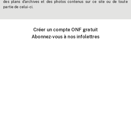
des plans d'archives et des photos contenus sur ce site ou de toute
partie de celui-ci.
Créer un compte ONF gratuit
Abonnez-vous à nos infolettres
Événements ONF près de chez vous
Créer avec l’ONF
Organiser une projection publique
À propos de ce site
Centre d'aide
Contactez-nous
Espace Média
Emplois
ONF.ca