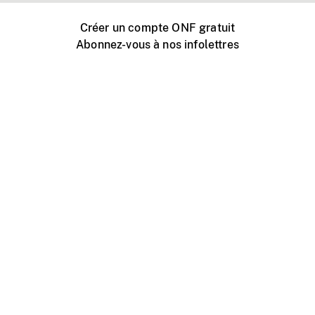
Créer un compte ONF gratuit
Abonnez-vous à nos infolettres
Événements ONF près de chez vous
Créer avec l’ONF
Organiser une projection publique
À propos de ce site
Centre d'aide
Contactez-nous
Espace Média
Emplois
ONF.ca
Production
Distribution
Éducation