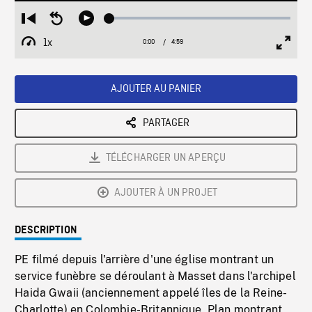
Loaded
:
Restart
Seek
Play
0.75%
from
backward
1x
0:00
Current
4:59
Duration
/
beginning
10
Playback
Full
Time
seconds
Rate
Scree
AJOUTER AU PANIER
PARTAGER
TÉLÉCHARGER UN APERÇU
AJOUTER À UN PROJET
DESCRIPTION
PE filmé depuis l'arrière d'une église montrant un
service funèbre se déroulant à Masset dans l'archipel
Haida Gwaii (anciennement appelé îles de la Reine-
Charlotte) en Colombie-Britannique. Plan montrant