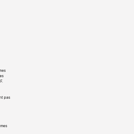
gnes
les
F.
nt pas
ermes