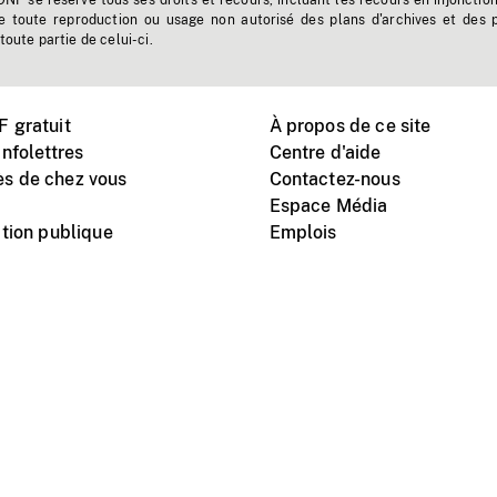
'ONF se réserve tous ses droits et recours, incluant les recours en injonctio
e toute reproduction ou usage non autorisé des plans d'archives et des 
toute partie de celui-ci.
 gratuit
À propos de ce site
nfolettres
Centre d'aide
s de chez vous
Contactez-nous
Espace Média
tion publique
Emplois
Instagram
Vimeo
X
télé