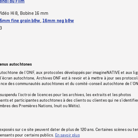
ional du Film
Vidéo Hi 8
Bobine 16 mm
,
5mm fine grain b&w
,
16mm neg b&w
3
tenus autochtones
tochtone de l’ONF, aux protocoles développés par imagineNATIVE et aux li
l’écran autochtone, Archives ONF est à revoir et à mettre à jour ses protoco
stance des communautés autochtones et du comité-conseil autochtone de l’ON
uspendu l’octroi de licences pour les archives, les extraits et les photos
ants et participantes autochtones à des clients ou clientes qui ne s’identifie
res des Premières Nations, Inuit ou Métis).
 exposés sur ce site peuvent dater de plus de 120 ans. Certaines scènes ou t
fensants pour certains publics.
En savoir plus