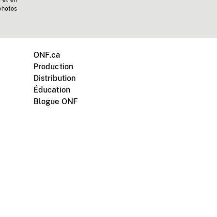
n et en
photos
ONF.ca
Production
Distribution
Éducation
Blogue ONF