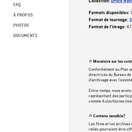
Collection:
Office Nat
FAQ
Formats disponibles:
À PROPOS
Format de tournage:
3
PHOTOS
4/
Format de l'image:
DOCUMENTS
Moratoire sur les con
Conformément au Plan au
directrices du Bureau de 
d’archivage avec l’assi
Entre-temps, nous avons s
représentant des particip
comme Autochtones (memb
Contenu sensible?
Les films et les archives
reliés pourraient être of