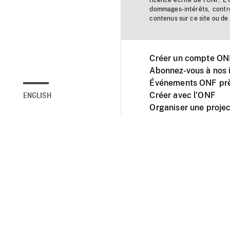
licence écrite de l'ONF. L
dommages-intérêts, contr
contenus sur ce site ou de 
Créer un compte ONF
Abonnez-vous à nos i
Événements ONF prè
Créer avec l’ONF
ENGLISH
Organiser une projec
Facebook
Youtube
L'ONF sur mobile et 