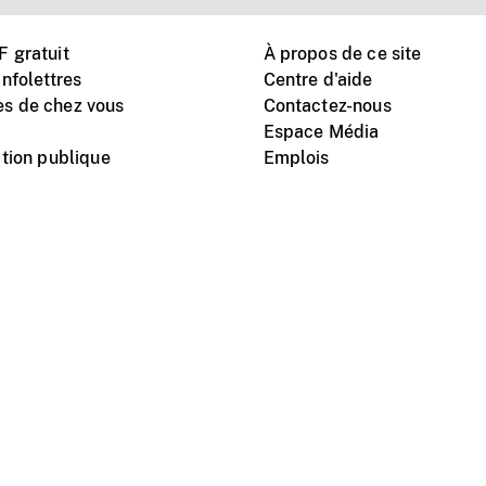
 gratuit
À propos de ce site
nfolettres
Centre d'aide
s de chez vous
Contactez-nous
Espace Média
tion publique
Emplois
Instagram
Vimeo
X
télé
titutionnel
Conditions d'utilisation
Protection des renseigne
nal du film du Canada