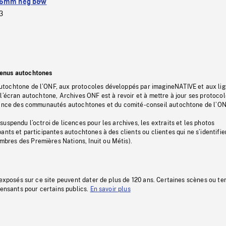
6mm neg b&w
3
tenus autochtones
tochtone de l’ONF, aux protocoles développés par imagineNATIVE et aux li
l’écran autochtone, Archives ONF est à revoir et à mettre à jour ses protoco
stance des communautés autochtones et du comité-conseil autochtone de l’ON
uspendu l’octroi de licences pour les archives, les extraits et les photos
ants et participantes autochtones à des clients ou clientes qui ne s’identifie
res des Premières Nations, Inuit ou Métis).
 exposés sur ce site peuvent dater de plus de 120 ans. Certaines scènes ou t
fensants pour certains publics.
En savoir plus