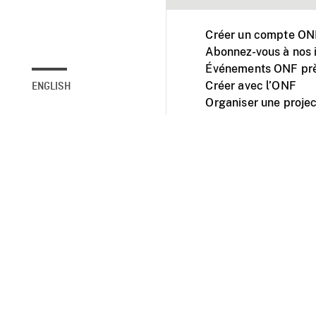
Créer un compte ONF
Abonnez-vous à nos i
Événements ONF prè
Créer avec l’ONF
ENGLISH
Organiser une projec
Facebook
Youtube
L'ONF sur mobile et 
Accessibilité
Site ins
© 2025 Office natio