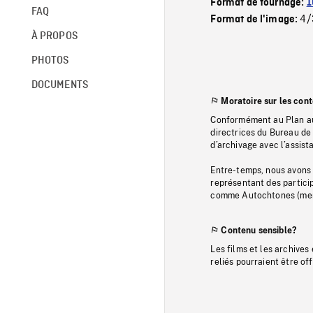
Format de tournage:
1
FAQ
4/
Format de l'image:
À PROPOS
PHOTOS
DOCUMENTS
Moratoire sur les con
Conformément au Plan au
directrices du Bureau de 
d’archivage avec l’assi
Entre-temps, nous avons s
représentant des particip
comme Autochtones (memb
Contenu sensible?
Les films et les archives
reliés pourraient être of