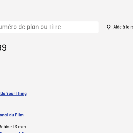
Aide à la 
99
:
Do Your Thing
ional du Film
Bobine 16 mm