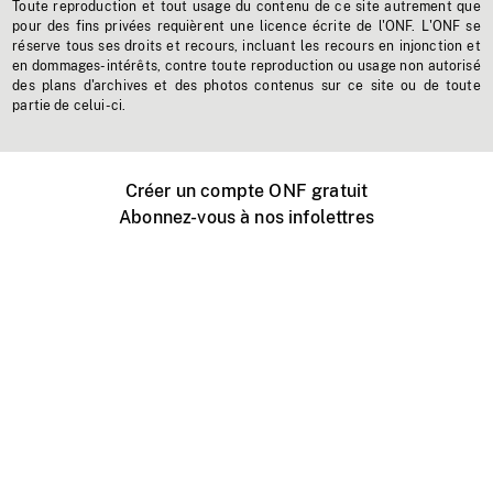
Toute reproduction et tout usage du contenu de ce site autrement que
pour des fins privées requièrent une licence écrite de l'ONF. L'ONF se
réserve tous ses droits et recours, incluant les recours en injonction et
en dommages-intérêts, contre toute reproduction ou usage non autorisé
des plans d'archives et des photos contenus sur ce site ou de toute
partie de celui-ci.
Créer un compte ONF gratuit
Abonnez-vous à nos infolettres
Événements ONF près de chez vous
Créer avec l’ONF
Organiser une projection publique
À propos de ce site
Centre d'aide
Contactez-nous
Espace Média
Emplois