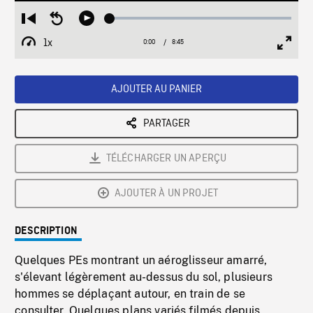
Loaded
:
Restart
Seek
Play
0.43%
from
backward
1x
0:00
Current
8:45
Duration
/
beginning
10
Playback
Full
Time
seconds
Rate
Scree
AJOUTER AU PANIER
PARTAGER
TÉLÉCHARGER UN APERÇU
AJOUTER À UN PROJET
DESCRIPTION
Quelques PEs montrant un aéroglisseur amarré,
s'élevant légèrement au-dessus du sol, plusieurs
hommes se déplaçant autour, en train de se
consulter. Quelques plans variés filmés depuis