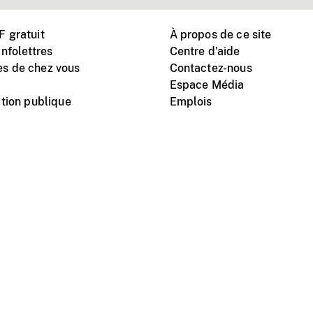
 gratuit
À propos de ce site
nfolettres
Centre d'aide
s de chez vous
Contactez-nous
Espace Média
tion publique
Emplois
Instagram
Vimeo
X
télé
titutionnel
Conditions d'utilisation
Protection des renseigne
nal du film du Canada