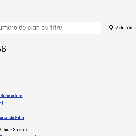
Aide à la 
56
:
Bannerfilm
e)
ional du Film
Bobine 35 mm