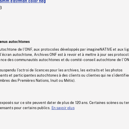
5mm eastman color neg
3
tenus autochtones
tochtone de l’ONF, aux protocoles développés par imagineNATIVE et aux li
l’écran autochtone, Archives ONF est à revoir et à mettre à jour ses protoco
stance des communautés autochtones et du comité-conseil autochtone de l’ON
uspendu l’octroi de licences pour les archives, les extraits et les photos
ants et participantes autochtones à des clients ou clientes qui ne s’identifie
res des Premières Nations, Inuit ou Métis).
 exposés sur ce site peuvent dater de plus de 120 ans. Certaines scènes ou t
fensants pour certains publics.
En savoir plus