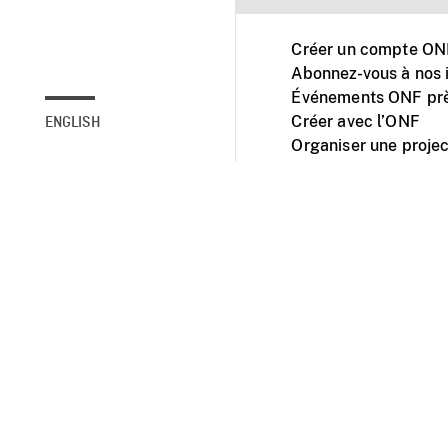
Créer un compte ONF
Abonnez-vous à nos i
Événements ONF prè
Créer avec l’ONF
ENGLISH
Organiser une projec
Facebook
Youtube
L'ONF sur mobile et 
Accessibilité
Site ins
© 2025 Office natio