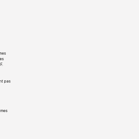
gnes
les
F.
nt pas
ermes