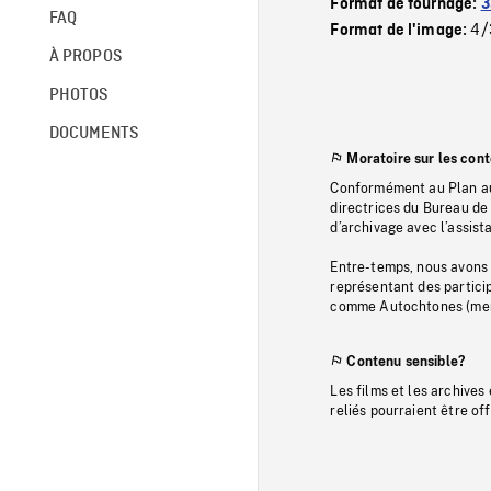
Format de tournage:
3
FAQ
4/
Format de l'image:
À PROPOS
PHOTOS
DOCUMENTS
Moratoire sur les con
Conformément au Plan au
directrices du Bureau de 
d’archivage avec l’assi
Entre-temps, nous avons s
représentant des particip
comme Autochtones (memb
Contenu sensible?
Les films et les archives
reliés pourraient être of