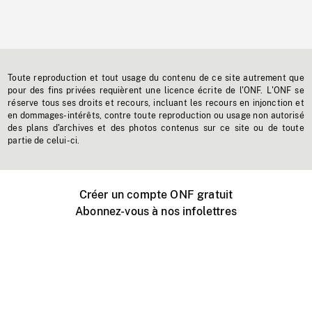
Toute reproduction et tout usage du contenu de ce site autrement que
pour des fins privées requièrent une licence écrite de l'ONF. L'ONF se
réserve tous ses droits et recours, incluant les recours en injonction et
en dommages-intérêts, contre toute reproduction ou usage non autorisé
des plans d'archives et des photos contenus sur ce site ou de toute
partie de celui-ci.
Créer un compte ONF gratuit
Abonnez-vous à nos infolettres
Événements ONF près de chez vous
Créer avec l’ONF
Organiser une projection publique
À propos de ce site