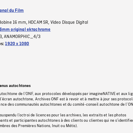
ional du Film
Bobine 16 mm
HDCAM SR
Video Disque Digital
,
,
6mm original ektachrome
3
ANAMORPHIC_4/3
,
es:
1920 x 1080
tenus autochtones
tochtone de l’ONF, aux protocoles développés par imagineNATIVE et aux li
l’écran autochtone, Archives ONF est à revoir et à mettre à jour ses protoco
stance des communautés autochtones et du comité-conseil autochtone de l’ON
uspendu l’octroi de licences pour les archives, les extraits et les photos
ants et participantes autochtones à des clients ou clientes qui ne s’identifie
res des Premières Nations, Inuit ou Métis).