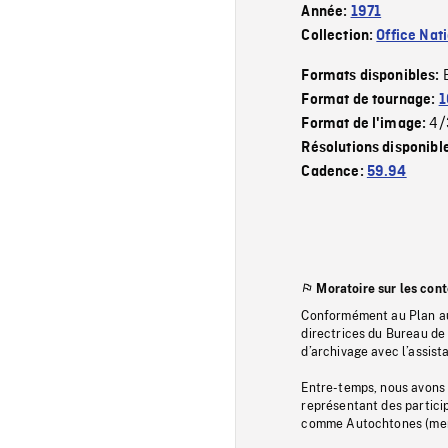
Année:
1971
Collection:
Office Nat
Formats disponibles:
Format de tournage:
1
4/
Format de l'image:
Résolutions disponibl
Cadence:
59.94
Moratoire sur les con
Conformément au Plan au
directrices du Bureau de 
d’archivage avec l’assi
Entre-temps, nous avons s
représentant des particip
comme Autochtones (memb