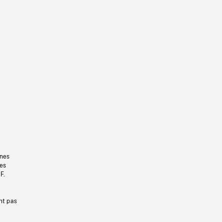
gnes
les
F.
nt pas