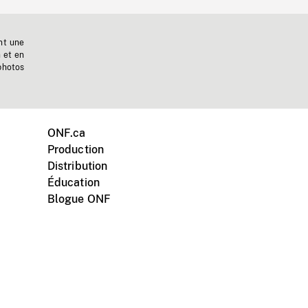
nt une
n et en
photos
ONF.ca
Production
Distribution
Éducation
Blogue ONF