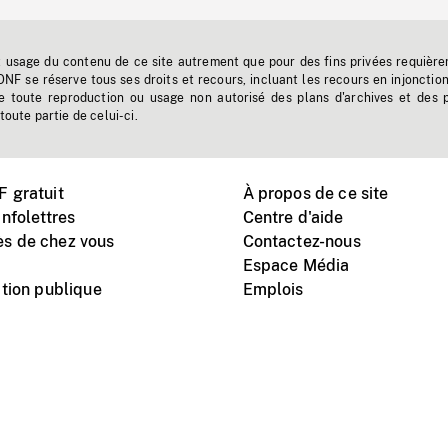
t usage du contenu de ce site autrement que pour des fins privées requière
'ONF se réserve tous ses droits et recours, incluant les recours en injonctio
e toute reproduction ou usage non autorisé des plans d'archives et des 
toute partie de celui-ci.
 gratuit
À propos de ce site
nfolettres
Centre d'aide
s de chez vous
Contactez-nous
Espace Média
tion publique
Emplois
Instagram
Vimeo
X
télé