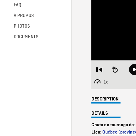
FAQ
À PROPOS
PHOTOS
DOCUMENTS
Restart
Seek
from
backward
beginning
10
1x
Playback
seconds
Rate
DESCRIPTION
DÉTAILS
Chute de tournage de
Lieu:
Québec (provinc