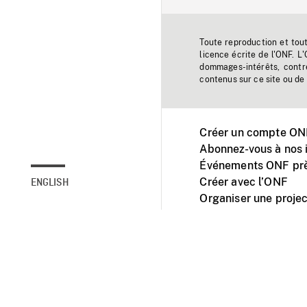
Toute reproduction et tou
licence écrite de l'ONF. L
dommages-intérêts, contr
contenus sur ce site ou de 
Créer un compte ONF
Abonnez-vous à nos i
Événements ONF prè
Créer avec l’ONF
ENGLISH
Organiser une projec
Facebook
Youtube
L'ONF sur mobile et 