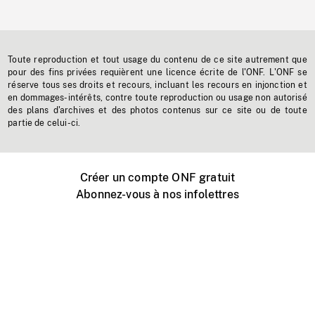
Toute reproduction et tout usage du contenu de ce site autrement que
pour des fins privées requièrent une licence écrite de l'ONF. L'ONF se
réserve tous ses droits et recours, incluant les recours en injonction et
en dommages-intérêts, contre toute reproduction ou usage non autorisé
des plans d'archives et des photos contenus sur ce site ou de toute
partie de celui-ci.
Créer un compte ONF gratuit
Abonnez-vous à nos infolettres
Événements ONF près de chez vous
Créer avec l’ONF
Organiser une projection publique
À propos de ce site
Centre d'aide