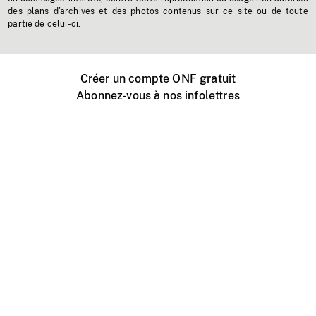
des plans d'archives et des photos contenus sur ce site ou de toute
partie de celui-ci.
Créer un compte ONF gratuit
Abonnez-vous à nos infolettres
Événements ONF près de chez vous
Créer avec l’ONF
Organiser une projection publique
À propos de ce site
Centre d'aide
Contactez-nous
Espace Média
Emplois
ONF.ca