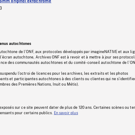
6mm original ektachrome
3
tenus autochtones
tochtone de l’ONF, aux protocoles développés par imagineNATIVE et aux li
l’écran autochtone, Archives ONF est à revoir et à mettre à jour ses protoco
stance des communautés autochtones et du comité-conseil autochtone de l’ON
uspendu l’octroi de licences pour les archives, les extraits et les photos
ants et participantes autochtones à des clients ou clientes qui ne s’identifie
res des Premières Nations, Inuit ou Métis).
 exposés sur ce site peuvent dater de plus de 120 ans. Certaines scènes ou t
fensants pour certains publics.
En savoir plus