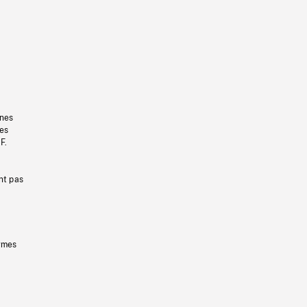
gnes
les
F.
nt pas
ermes