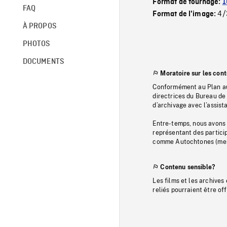
Format de tournage:
1
FAQ
4/
Format de l'image:
À PROPOS
PHOTOS
DOCUMENTS
Moratoire sur les con
Conformément au Plan au
directrices du Bureau de 
d’archivage avec l’assi
Entre-temps, nous avons s
représentant des particip
comme Autochtones (memb
Contenu sensible?
Les films et les archives
reliés pourraient être of