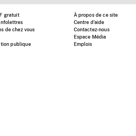
 gratuit
À propos de ce site
nfolettres
Centre d'aide
s de chez vous
Contactez-nous
Espace Média
tion publique
Emplois
Instagram
Vimeo
X
télé
titutionnel
Conditions d'utilisation
Protection des renseigne
nal du film du Canada