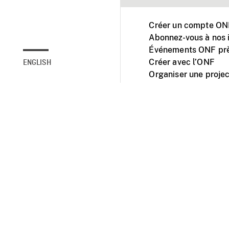
Créer un compte ONF
Abonnez-vous à nos i
Événements ONF prè
Créer avec l’ONF
ENGLISH
Organiser une projec
Facebook
Youtube
L'ONF sur mobile et 
Accessibilité
Site ins
© 2025 Office natio