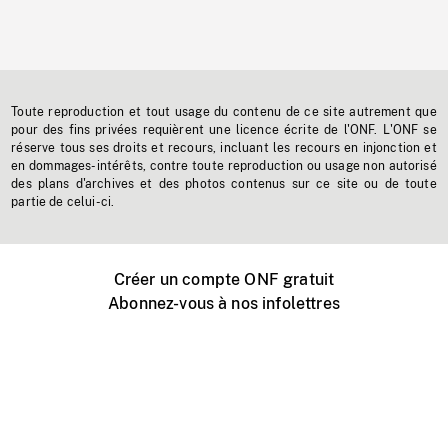
Toute reproduction et tout usage du contenu de ce site autrement que
pour des fins privées requièrent une licence écrite de l'ONF. L'ONF se
réserve tous ses droits et recours, incluant les recours en injonction et
en dommages-intérêts, contre toute reproduction ou usage non autorisé
des plans d'archives et des photos contenus sur ce site ou de toute
partie de celui-ci.
Créer un compte ONF gratuit
Abonnez-vous à nos infolettres
Événements ONF près de chez vous
Créer avec l’ONF
Organiser une projection publique
À propos de ce site