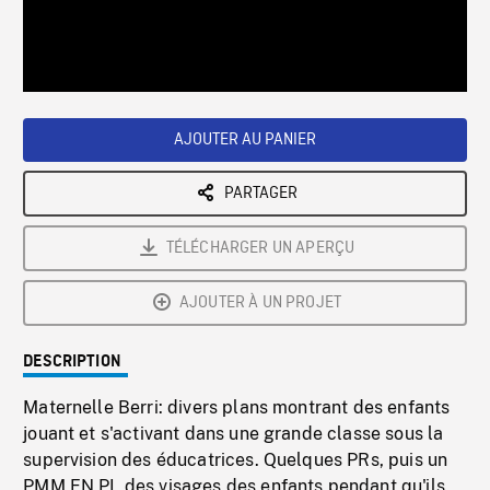
/
Loaded
:
Playback
0%
Rate
AJOUTER AU PANIER
PARTAGER
TÉLÉCHARGER UN APERÇU
AJOUTER À UN PROJET
DESCRIPTION
Maternelle Berri: divers plans montrant des enfants
jouant et s'activant dans une grande classe sous la
supervision des éducatrices. Quelques PRs, puis un
PMM EN PL des visages des enfants pendant qu'ils