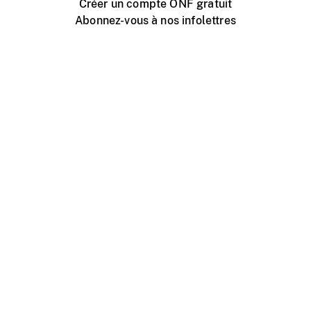
Créer un compte ONF gratuit
Abonnez-vous à nos infolettres
Événements ONF près de chez vous
Créer avec l’ONF
Organiser une projection publique
À propos de ce site
Centre d'aide
Contactez-nous
Espace Média
Emplois
ONF.ca
Production
Distribution
Éducation
Blogue ONF