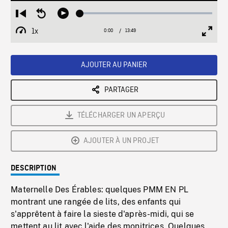
Loaded
:
Restart
Seek
Play
0.27%
from
backward
1x
0:00
Current
13:49
Duration
/
beginning
10
Playback
Full
Time
seconds
Rate
Scree
AJOUTER AU PANIER
PARTAGER
TÉLÉCHARGER UN APERÇU
AJOUTER À UN PROJET
DESCRIPTION
Maternelle Des Érables: quelques PMM EN PL
montrant une rangée de lits, des enfants qui
s'apprêtent à faire la sieste d'après-midi, qui se
mettent au lit avec l'aide des monitrices. Quelques