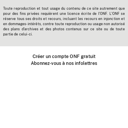
Toute reproduction et tout usage du contenu de ce site autrement que
pour des fins privées requièrent une licence écrite de l'ONF. L'ONF se
réserve tous ses droits et recours, incluant les recours en injonction et
en dommages-intérêts, contre toute reproduction ou usage non autorisé
des plans d'archives et des photos contenus sur ce site ou de toute
partie de celui-ci.
Créer un compte ONF gratuit
Abonnez-vous à nos infolettres
Événements ONF près de chez vous
Créer avec l’ONF
Organiser une projection publique
À propos de ce site
Centre d'aide
Contactez-nous
Espace Média