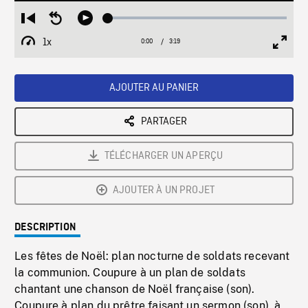
Loaded
:
Restart
Seek
Play
1.81%
from
backward
1x
0:00
Current
3:19
Duration
/
beginning
10
Playback
Full
Time
seconds
Rate
Scree
AJOUTER AU PANIER
PARTAGER
TÉLÉCHARGER UN APERÇU
AJOUTER À UN PROJET
DESCRIPTION
Les fêtes de Noël: plan nocturne de soldats recevant
la communion. Coupure à un plan de soldats
chantant une chanson de Noël française (son).
Coupure à plan du prêtre faisant un sermon (son), à