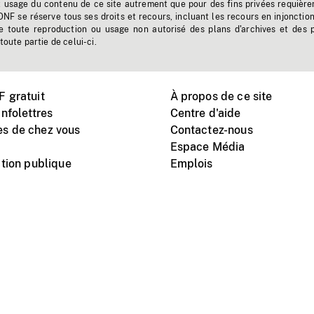
t usage du contenu de ce site autrement que pour des fins privées requière
'ONF se réserve tous ses droits et recours, incluant les recours en injonctio
e toute reproduction ou usage non autorisé des plans d'archives et des 
toute partie de celui-ci.
 gratuit
À propos de ce site
nfolettres
Centre d'aide
s de chez vous
Contactez-nous
Espace Média
tion publique
Emplois
Instagram
Vimeo
X
télé