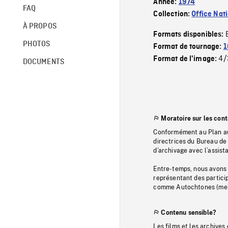
Année:
1974
FAQ
Collection:
Office Nat
À PROPOS
Formats disponibles:
PHOTOS
Format de tournage:
1
4/
Format de l'image:
DOCUMENTS
Moratoire sur les con
Conformément au Plan au
directrices du Bureau de 
d’archivage avec l’assi
Entre-temps, nous avons s
représentant des particip
comme Autochtones (memb
Contenu sensible?
Les films et les archives