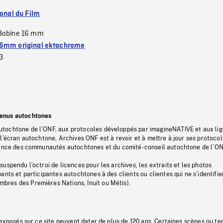
ional du Film
Bobine 16 mm
6mm original ektachrome
3
tenus autochtones
tochtone de l’ONF, aux protocoles développés par imagineNATIVE et aux li
l’écran autochtone, Archives ONF est à revoir et à mettre à jour ses protoco
stance des communautés autochtones et du comité-conseil autochtone de l’ON
uspendu l’octroi de licences pour les archives, les extraits et les photos
ants et participantes autochtones à des clients ou clientes qui ne s’identifie
res des Premières Nations, Inuit ou Métis).
 exposés sur ce site peuvent dater de plus de 120 ans. Certaines scènes ou t