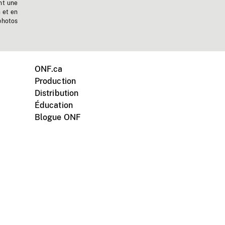
nt une
n et en
photos
ONF.ca
Production
Distribution
Éducation
Blogue ONF