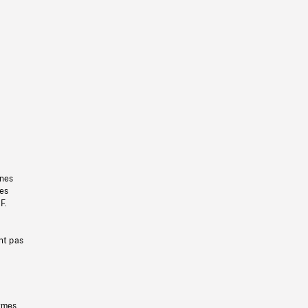
gnes
les
F.
nt pas
ermes