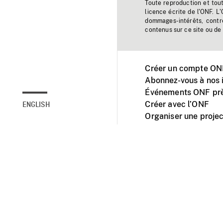
Toute reproduction et tou
licence écrite de l'ONF. L
dommages-intérêts, contr
contenus sur ce site ou de 
Créer un compte ONF
Abonnez-vous à nos i
Événements ONF prè
Créer avec l’ONF
ENGLISH
Organiser une projec
Facebook
Youtube
L'ONF sur mobile et 