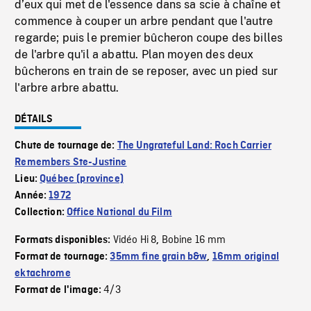
d’eux qui met de l'essence dans sa scie à chaîne et
commence à couper un arbre pendant que l'autre
regarde; puis le premier bûcheron coupe des billes
de l'arbre qu'il a abattu. Plan moyen des deux
bûcherons en train de se reposer, avec un pied sur
l'arbre arbre abattu.
DÉTAILS
Chute de tournage de:
The Ungrateful Land: Roch Carrier
Remembers Ste-Justine
Lieu:
Québec (province)
Année:
1972
Collection:
Office National du Film
Vidéo Hi 8
Bobine 16 mm
Formats disponibles:
,
Format de tournage:
35mm fine grain b&w
,
16mm original
ektachrome
4/3
Format de l'image: