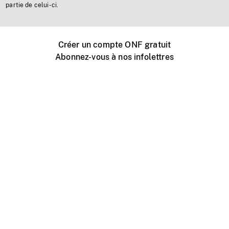
partie de celui-ci.
Créer un compte ONF gratuit
Abonnez-vous à nos infolettres
Événements ONF près de chez vous
Créer avec l’ONF
Organiser une projection publique
À propos de ce site
Centre d'aide
Contactez-nous
Espace Média
Emplois
ONF.ca
Production