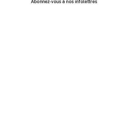
Abonnez-vous à nos infolettres
Événements ONF près de chez vous
Créer avec l’ONF
Organiser une projection publique
À propos de ce site
Centre d'aide
Contactez-nous
Espace Média
Emplois
ONF.ca
Production
Distribution
Éducation
Blogue ONF