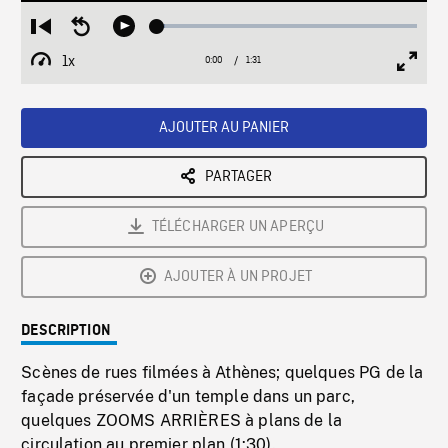
Loaded
:
Restart
Seek
Play
2.93%
from
backward
1x
0:00
Current
1:31
Duration
/
beginning
10
Playback
Full
Time
seconds
Rate
Scree
AJOUTER AU PANIER
PARTAGER
TÉLÉCHARGER UN APERÇU
AJOUTER À UN PROJET
DESCRIPTION
Scènes de rues filmées à Athènes; quelques PG de la
façade préservée d'un temple dans un parc,
quelques ZOOMS ARRIÈRES à plans de la
circulation au premier plan (1:30).