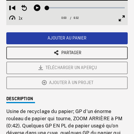
Loaded
:
Restart
Seek
Play
0.57%
from
backward
1x
0:00
Current
6:32
Duration
/
beginning
10
Playback
Full
Time
seconds
Rate
Scree
AJOUTER AU PANIER
PARTAGER
TÉLÉCHARGER UN APERÇU
AJOUTER À UN PROJET
DESCRIPTION
Usine de recyclage du papier; GP d'un énorme
rouleau de papier qui tourne, ZOOM ARRIÈRE à PM
(0:42). Quelques GP EN PL de papier usagé qu'on
déverse dans une cuve, quelques GP du papier qui