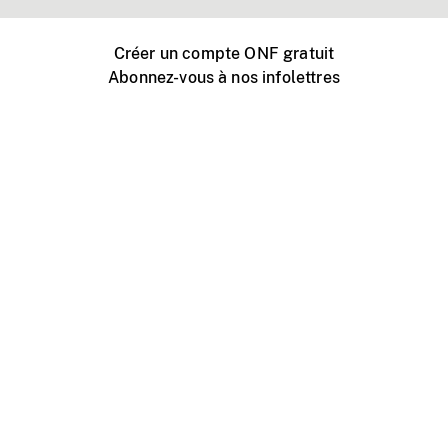
Créer un compte ONF gratuit
Abonnez-vous à nos infolettres
Événements ONF près de chez vous
Créer avec l’ONF
Organiser une projection publique
À propos de ce site
Centre d'aide
Contactez-nous
Espace Média
Emplois
ONF.ca
Production
Distribution