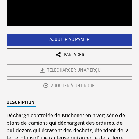
/
Loaded
:
Playback
0%
Rate
AJOUTER AU PANIER
PARTAGER
TÉLÉCHARGER UN APERÇU
AJOUTER À UN PROJET
DESCRIPTION
Décharge contrôlée de Ktichener en hiver; série de
plans de camions qui déchargent des ordures, de
bulldozers qui écrasent des déchets, étendent de la
terre, plans d'une racleuse qui apporte de la terre