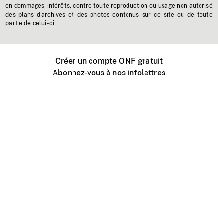
en dommages-intérêts, contre toute reproduction ou usage non autorisé
des plans d'archives et des photos contenus sur ce site ou de toute
partie de celui-ci.
Créer un compte ONF gratuit
Abonnez-vous à nos infolettres
Événements ONF près de chez vous
Créer avec l’ONF
Organiser une projection publique
À propos de ce site
Centre d'aide
Contactez-nous
Espace Média
Emplois