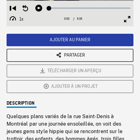
Loaded
:
Restart
Seek
Play
0.39%
from
backward
1x
0:00
Current
9:35
Duration
/
beginning
10
Playback
Full
Time
seconds
Rate
Scree
AJOUTER AU PANIER
PARTAGER
TÉLÉCHARGER UN APERÇU
AJOUTER À UN PROJET
DESCRIPTION
Quelques plans variés de la rue Saint-Denis à
Montréal par une journée ensoleillée, on voit des
jeunes gens style hippie qui se rencontrent sur le
trottoir, des enfants, des hommes âgés, trois filles