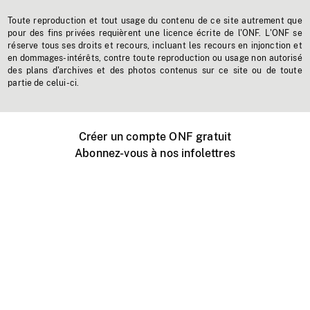
Toute reproduction et tout usage du contenu de ce site autrement que
pour des fins privées requièrent une licence écrite de l'ONF. L'ONF se
réserve tous ses droits et recours, incluant les recours en injonction et
en dommages-intérêts, contre toute reproduction ou usage non autorisé
des plans d'archives et des photos contenus sur ce site ou de toute
partie de celui-ci.
Créer un compte ONF gratuit
Abonnez-vous à nos infolettres
Événements ONF près de chez vous
Créer avec l’ONF
Organiser une projection publique
À propos de ce site
Centre d'aide
Contactez-nous
Espace Média