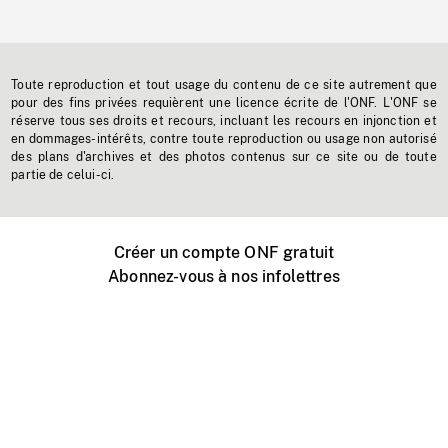
Toute reproduction et tout usage du contenu de ce site autrement que
pour des fins privées requièrent une licence écrite de l'ONF. L'ONF se
réserve tous ses droits et recours, incluant les recours en injonction et
en dommages-intérêts, contre toute reproduction ou usage non autorisé
des plans d'archives et des photos contenus sur ce site ou de toute
partie de celui-ci.
Créer un compte ONF gratuit
Abonnez-vous à nos infolettres
Événements ONF près de chez vous
Créer avec l’ONF
Organiser une projection publique
À propos de ce site
Centre d'aide