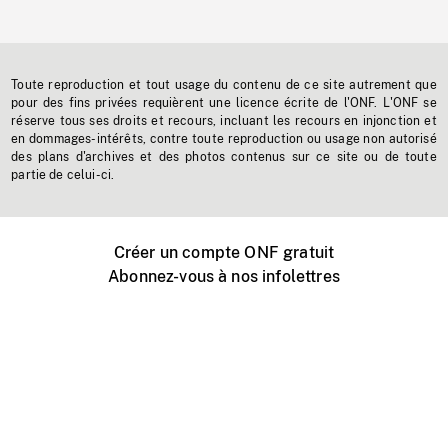
Toute reproduction et tout usage du contenu de ce site autrement que
pour des fins privées requièrent une licence écrite de l'ONF. L'ONF se
réserve tous ses droits et recours, incluant les recours en injonction et
en dommages-intérêts, contre toute reproduction ou usage non autorisé
des plans d'archives et des photos contenus sur ce site ou de toute
partie de celui-ci.
Créer un compte ONF gratuit
Abonnez-vous à nos infolettres
Événements ONF près de chez vous
Créer avec l’ONF
Organiser une projection publique
À propos de ce site
Centre d'aide