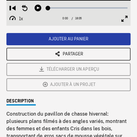
Loaded
:
Restart
Seek
Play
0.21%
from
backward
1x
0:00
Current
18:05
Duration
/
beginning
10
Playback
Full
Time
seconds
Rate
Scree
AJOUTER AU PANIER
PARTAGER
TÉLÉCHARGER UN APERÇU
AJOUTER À UN PROJET
DESCRIPTION
Construction du pavillon de chasse hivernal:
plusieurs plans filmés à des angles variés, montrant
des femmes et des enfants Cris dans les bois,
transportant de gros sacs de mousse végétale sur