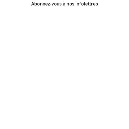
Abonnez-vous à nos infolettres
Événements ONF près de chez vous
Créer avec l’ONF
Organiser une projection publique
À propos de ce site
Centre d'aide
Contactez-nous
Espace Média
Emplois
ONF.ca
Production
Distribution
Éducation
Blogue ONF