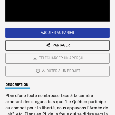
/
Loaded
:
Playback
0%
Rate
AJOUTER AU PANIER
PARTAGER
TÉLÉCHARGER UN APERÇU
AJOUTER À UN PROJET
DESCRIPTION
Plan d'une foule nombreuse face à la caméra
arborant des slogans tels que "Le Québec participe
au combat pour la liberté, nous appuyons l'Armée de
l'air", etc. Plans en PL de la foule qui se dirige vers la