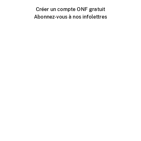
Créer un compte ONF gratuit
Abonnez-vous à nos infolettres
Événements ONF près de chez vous
Créer avec l’ONF
Organiser une projection publique
À propos de ce site
Centre d'aide
Contactez-nous
Espace Média
Emplois
ONF.ca
Production
Distribution
Éducation