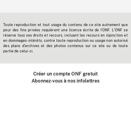
Toute reproduction et tout usage du contenu de ce site autrement que
pour des fins privées requièrent une licence écrite de l'ONF. L'ONF se
réserve tous ses droits et recours, incluant les recours en injonction et
en dommages-intérêts, contre toute reproduction ou usage non autorisé
des plans d'archives et des photos contenus sur ce site ou de toute
partie de celui-ci.
Créer un compte ONF gratuit
Abonnez-vous à nos infolettres
Événements ONF près de chez vous
Créer avec l’ONF
Organiser une projection publique
À propos de ce site
Centre d'aide