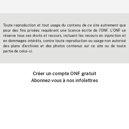
Toute reproduction et tout usage du contenu de ce site autrement que
pour des fins privées requièrent une licence écrite de l'ONF. L'ONF se
réserve tous ses droits et recours, incluant les recours en injonction et
en dommages-intérêts, contre toute reproduction ou usage non autorisé
des plans d'archives et des photos contenus sur ce site ou de toute
partie de celui-ci.
Créer un compte ONF gratuit
Abonnez-vous à nos infolettres
Événements ONF près de chez vous
Créer avec l’ONF
Organiser une projection publique
À propos de ce site
Centre d'aide