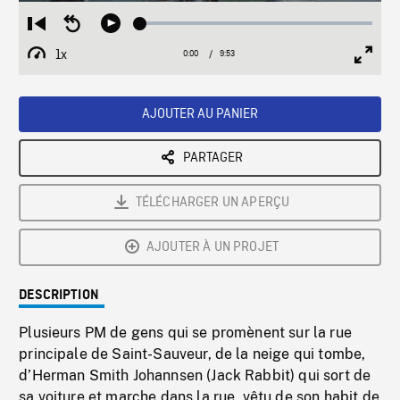
Loaded
:
Restart
Seek
Play
0.38%
from
backward
1x
0:00
Current
9:53
Duration
/
beginning
10
Playback
Full
Time
seconds
Rate
Scree
AJOUTER AU PANIER
PARTAGER
TÉLÉCHARGER UN APERÇU
AJOUTER À UN PROJET
DESCRIPTION
Plusieurs PM de gens qui se promènent sur la rue
principale de Saint-Sauveur, de la neige qui tombe,
d’Herman Smith Johannsen (Jack Rabbit) qui sort de
sa voiture et marche dans la rue, vêtu de son habit de