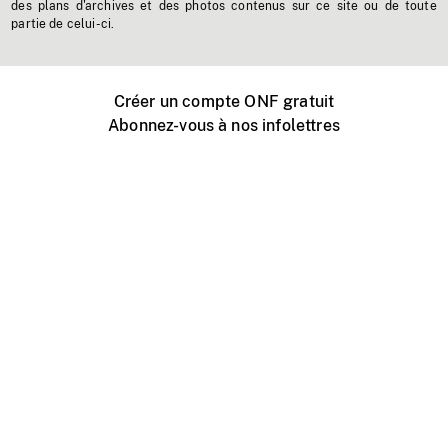
des plans d'archives et des photos contenus sur ce site ou de toute
partie de celui-ci.
Créer un compte ONF gratuit
Abonnez-vous à nos infolettres
Événements ONF près de chez vous
Créer avec l’ONF
Organiser une projection publique
À propos de ce site
Centre d'aide
Contactez-nous
Espace Média
Emplois
ONF.ca