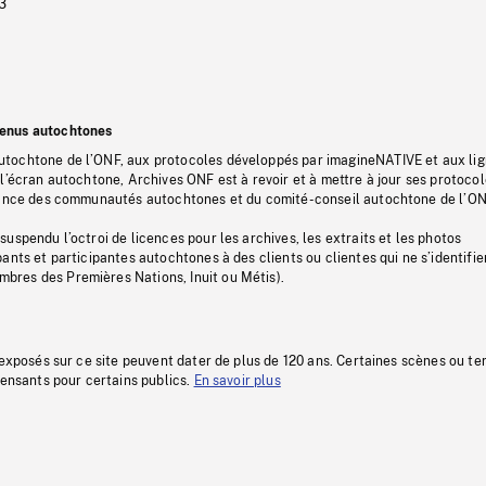
3
tenus autochtones
tochtone de l’ONF, aux protocoles développés par imagineNATIVE et aux li
l’écran autochtone, Archives ONF est à revoir et à mettre à jour ses protoco
stance des communautés autochtones et du comité-conseil autochtone de l’ON
uspendu l’octroi de licences pour les archives, les extraits et les photos
ants et participantes autochtones à des clients ou clientes qui ne s’identifie
res des Premières Nations, Inuit ou Métis).
 exposés sur ce site peuvent dater de plus de 120 ans. Certaines scènes ou t
fensants pour certains publics.
En savoir plus