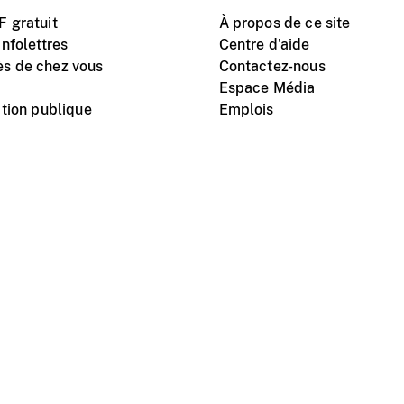
 gratuit
À propos de ce site
nfolettres
Centre d'aide
s de chez vous
Contactez-nous
Espace Média
tion publique
Emplois
Instagram
Vimeo
X
télé
titutionnel
Conditions d'utilisation
Protection des renseigne
nal du film du Canada