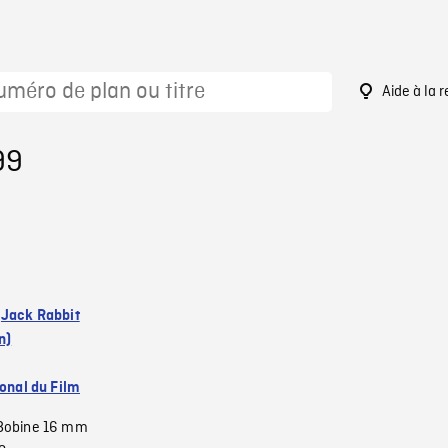
Aide à la 
99
:
Jack Rabbit
n)
ional du Film
Bobine 16 mm