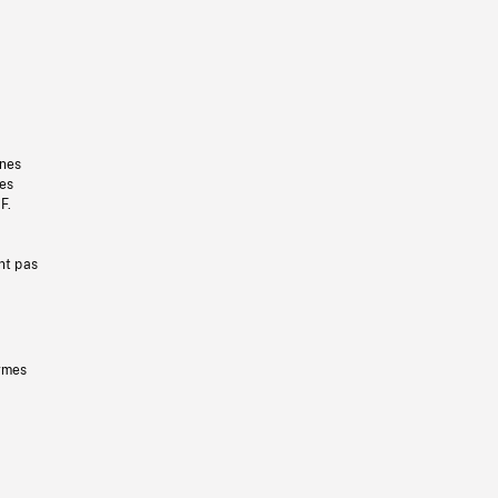
gnes
les
F.
nt pas
ermes