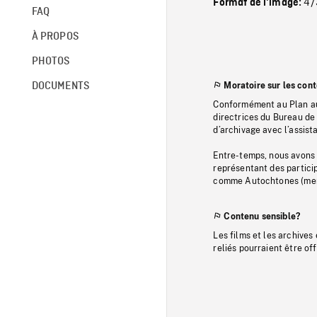
4/
Format de l'image:
FAQ
À PROPOS
PHOTOS
DOCUMENTS
Moratoire sur les con
Conformément au Plan au
directrices du Bureau de 
d’archivage avec l’assi
Entre-temps, nous avons s
représentant des particip
comme Autochtones (memb
Contenu sensible?
Les films et les archives
reliés pourraient être of