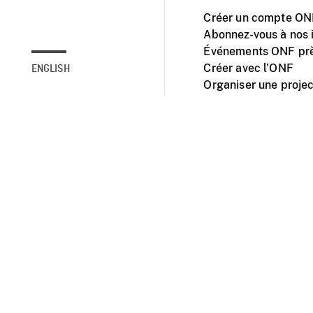
Créer un compte ONF
Abonnez-vous à nos i
Événements ONF prè
Créer avec l’ONF
ENGLISH
Organiser une projec
Facebook
Youtube
L'ONF sur mobile et 
Accessibilité
Site ins
© 2025 Office natio