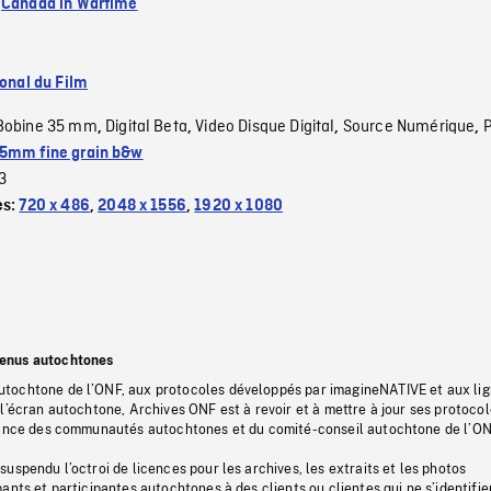
:
Canada in Wartime
ional du Film
Bobine 35 mm
Digital Beta
Video Disque Digital
Source Numérique
,
,
,
,
5mm fine grain b&w
3
es:
720 x 486
,
2048 x 1556
,
1920 x 1080
tenus autochtones
tochtone de l’ONF, aux protocoles développés par imagineNATIVE et aux li
l’écran autochtone, Archives ONF est à revoir et à mettre à jour ses protoco
stance des communautés autochtones et du comité-conseil autochtone de l’ON
uspendu l’octroi de licences pour les archives, les extraits et les photos
ants et participantes autochtones à des clients ou clientes qui ne s’identifie