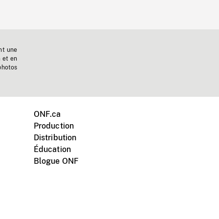
nt une
n et en
photos
ONF.ca
Production
Distribution
Éducation
Blogue ONF