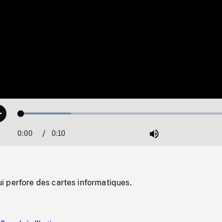
Loaded
:
Play
22.62%
0:00
Current
0:10
Duration
/
Mute
Time
 perfore des cartes informatiques.