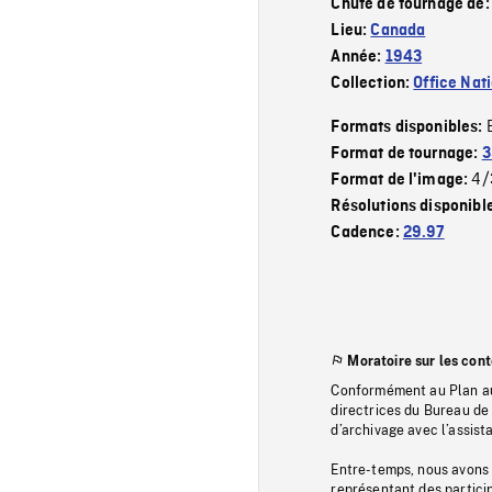
Chute de tournage de
Lieu:
Canada
Année:
1943
Collection:
Office Nat
Formats disponibles:
Format de tournage:
3
4/
Format de l'image:
Résolutions disponibl
Cadence:
29.97
Moratoire sur les con
Conformément au Plan au
directrices du Bureau de 
d’archivage avec l’assi
Entre-temps, nous avons s
représentant des particip