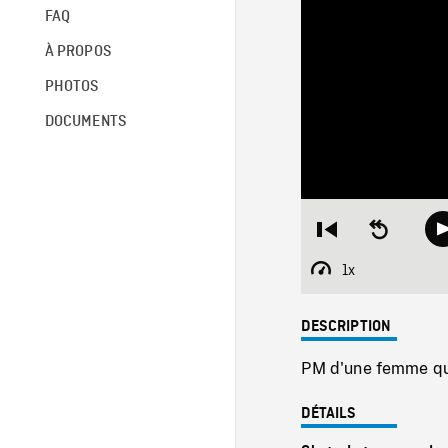
FAQ
À PROPOS
PHOTOS
DOCUMENTS
Restart
Seek
from
backward
beginning
10
1x
Playback
seconds
Rate
DESCRIPTION
PM d'une femme qui
DÉTAILS