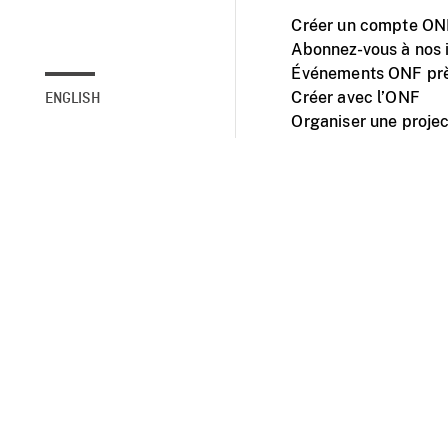
Créer un compte ONF
Abonnez-vous à nos i
Événements ONF prè
Créer avec l’ONF
ENGLISH
Organiser une projec
Facebook
Youtube
L'ONF sur mobile et 
Accessibilité
Site ins
© 2025 Office natio