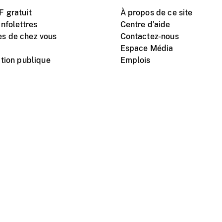
 gratuit
À propos de ce site
nfolettres
Centre d'aide
s de chez vous
Contactez-nous
Espace Média
tion publique
Emplois
Instagram
Vimeo
X
télé
titutionnel
Conditions d'utilisation
Protection des renseigne
nal du film du Canada