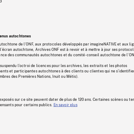
3
tenus autochtones
tochtone de l’ONF, aux protocoles développés par imagineNATIVE et aux li
l’écran autochtone, Archives ONF est à revoir et à mettre à jour ses protoco
stance des communautés autochtones et du comité-conseil autochtone de l’ON
uspendu l’octroi de licences pour les archives, les extraits et les photos
ants et participantes autochtones à des clients ou clientes qui ne s’identifie
res des Premières Nations, Inuit ou Métis).
 exposés sur ce site peuvent dater de plus de 120 ans. Certaines scènes ou t
fensants pour certains publics.
En savoir plus