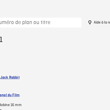
Aide à la 
1
:
Jack Rabbit
ional du Film
Bobine 16 mm