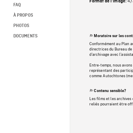
4/
Format de l'image:
FAQ
À PROPOS
PHOTOS
DOCUMENTS
Moratoire sur les con
Conformément au Plan au
directrices du Bureau de 
d’archivage avec l’assi
Entre-temps, nous avons s
représentant des particip
comme Autochtones (memb
Contenu sensible?
Les films et les archives
reliés pourraient être of