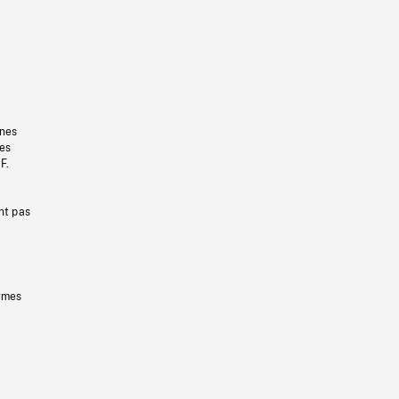
gnes
les
F.
nt pas
ermes