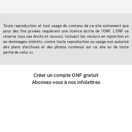
Toute reproduction et tout usage du contenu de ce site autrement que
pour des fins privées requièrent une licence écrite de l'ONF. L'ONF se
réserve tous ses droits et recours, incluant les recours en injonction et
en dommages-intérêts, contre toute reproduction ou usage non autorisé
des plans d'archives et des photos contenus sur ce site ou de toute
partie de celui-ci.
Créer un compte ONF gratuit
Abonnez-vous à nos infolettres
Événements ONF près de chez vous
Créer avec l’ONF
Organiser une projection publique
À propos de ce site
Centre d'aide