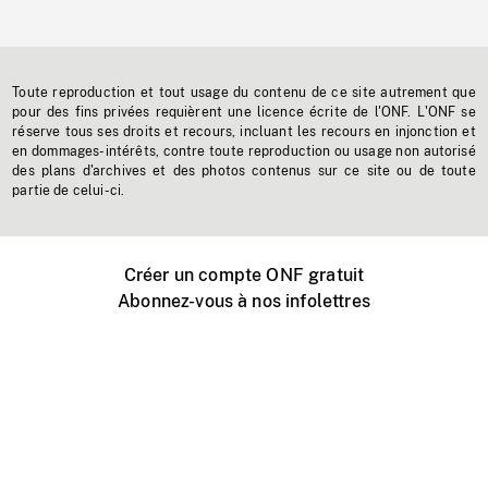
Toute reproduction et tout usage du contenu de ce site autrement que
pour des fins privées requièrent une licence écrite de l'ONF. L'ONF se
réserve tous ses droits et recours, incluant les recours en injonction et
en dommages-intérêts, contre toute reproduction ou usage non autorisé
des plans d'archives et des photos contenus sur ce site ou de toute
partie de celui-ci.
Créer un compte ONF gratuit
Abonnez-vous à nos infolettres
Événements ONF près de chez vous
Créer avec l’ONF
Organiser une projection publique
À propos de ce site
Centre d'aide