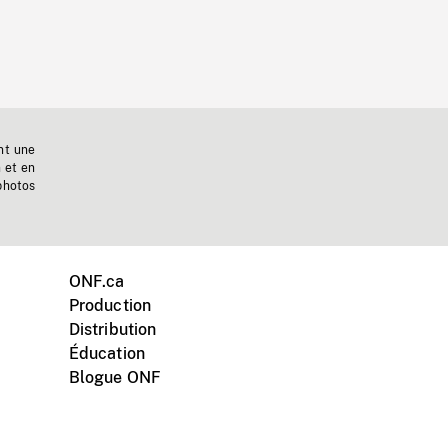
nt une
n et en
photos
ONF.ca
Production
Distribution
Éducation
Blogue ONF