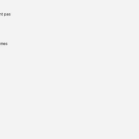
nt pas
ermes