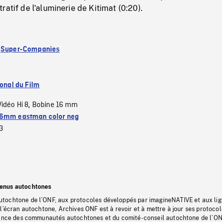
ratif de l'aluminerie de Kitimat (0:20).
:
Super-Companies
ional du Film
Vidéo Hi 8
Bobine 16 mm
,
6mm eastman color neg
3
tenus autochtones
tochtone de l’ONF, aux protocoles développés par imagineNATIVE et aux li
l’écran autochtone, Archives ONF est à revoir et à mettre à jour ses protoco
stance des communautés autochtones et du comité-conseil autochtone de l’ON