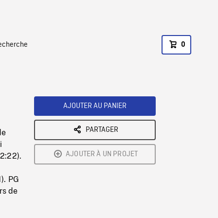
recherche
0
AJOUTER AU PANIER
PARTAGER
de
i
AJOUTER À UN PROJET
2:22).
1). PG
rs de