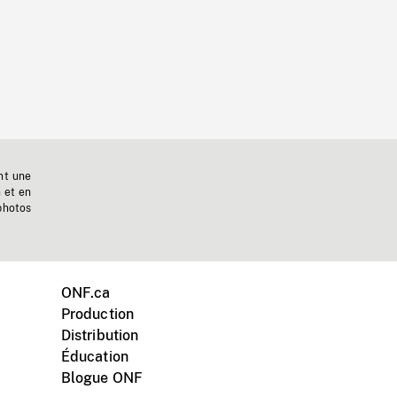
nt une
n et en
photos
ONF.ca
Production
Distribution
Éducation
Blogue ONF