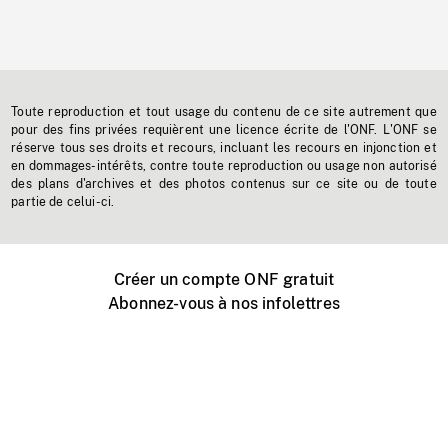
Toute reproduction et tout usage du contenu de ce site autrement que
pour des fins privées requièrent une licence écrite de l'ONF. L'ONF se
réserve tous ses droits et recours, incluant les recours en injonction et
en dommages-intérêts, contre toute reproduction ou usage non autorisé
des plans d'archives et des photos contenus sur ce site ou de toute
partie de celui-ci.
Créer un compte ONF gratuit
Abonnez-vous à nos infolettres
Événements ONF près de chez vous
Créer avec l’ONF
Organiser une projection publique
À propos de ce site