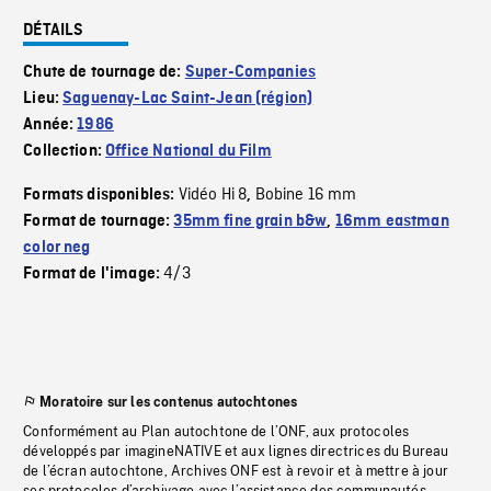
DÉTAILS
Chute de tournage de:
Super-Companies
Lieu:
Saguenay-Lac Saint-Jean (région)
Année:
1986
Collection:
Office National du Film
Vidéo Hi 8
Bobine 16 mm
Formats disponibles:
,
Format de tournage:
35mm fine grain b&w
,
16mm eastman
color neg
4/3
Format de l'image:
Moratoire sur les contenus autochtones
Conformément au Plan autochtone de l’ONF, aux protocoles
développés par imagineNATIVE et aux lignes directrices du Bureau
de l’écran autochtone, Archives ONF est à revoir et à mettre à jour