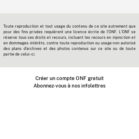
Toute reproduction et tout usage du contenu de ce site autrement que
pour des fins privées requièrent une licence écrite de l'ONF. L'ONF se
réserve tous ses droits et recours, incluant les recours en injonction et
en dommages-intérêts, contre toute reproduction ou usage non autorisé
des plans d'archives et des photos contenus sur ce site ou de toute
partie de celui-ci.
Créer un compte ONF gratuit
Abonnez-vous à nos infolettres
Événements ONF près de chez vous
Créer avec l’ONF
Organiser une projection publique
À propos de ce site
Centre d'aide