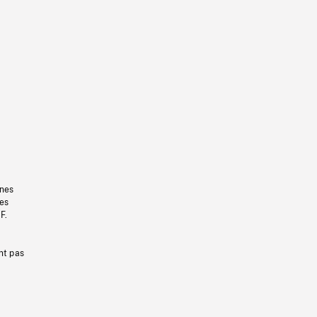
gnes
les
F.
nt pas