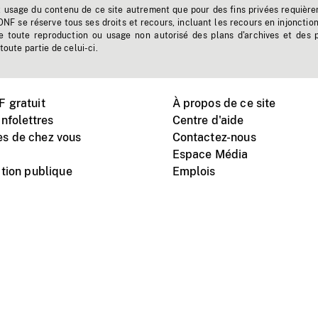
t usage du contenu de ce site autrement que pour des fins privées requière
'ONF se réserve tous ses droits et recours, incluant les recours en injonctio
e toute reproduction ou usage non autorisé des plans d'archives et des 
toute partie de celui-ci.
 gratuit
À propos de ce site
nfolettres
Centre d'aide
s de chez vous
Contactez-nous
Espace Média
tion publique
Emplois
Instagram
Vimeo
X
télé