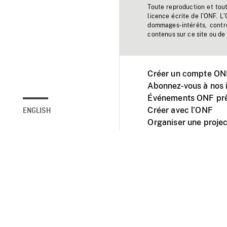
Toute reproduction et tou
licence écrite de l'ONF. L
dommages-intérêts, contr
contenus sur ce site ou de 
Créer un compte ONF
Abonnez-vous à nos i
Événements ONF prè
Créer avec l’ONF
ENGLISH
Organiser une projec
Facebook
Youtube
L'ONF sur mobile et 