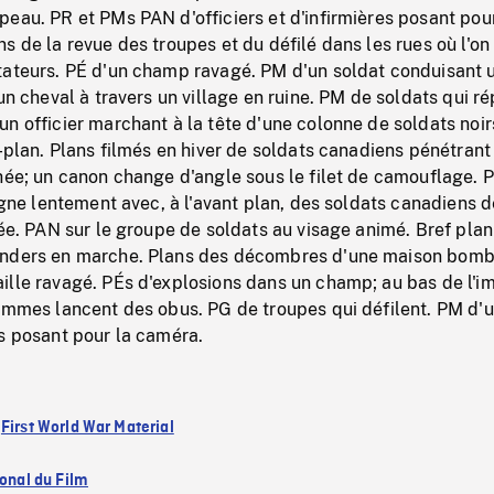
eau. PR et PMs PAN d'officiers et d'infirmières posant pour
s de la revue des troupes et du défilé dans les rues où l'on 
tateurs. PÉ d'un champ ravagé. PM d'un soldat conduisant 
 un cheval à travers un village en ruine. PM de soldats qui r
n officier marchant à la tête d'une colonne de soldats noir
e-plan. Plans filmés en hiver de soldats canadiens pénétrant 
hée; un canon change d'angle sous le filet de camouflage. 
oigne lentement avec, à l'avant plan, des soldats canadiens 
rée. PAN sur le groupe de soldats au visage animé. Bref plan
anders en marche. Plans des décombres d'une maison bomb
ille ravagé. PÉs d'explosions dans un champ; au bas de l'i
hommes lancent des obus. PG de troupes qui défilent. PM d'
s posant pour la caméra.
:
First World War Material
ional du Film