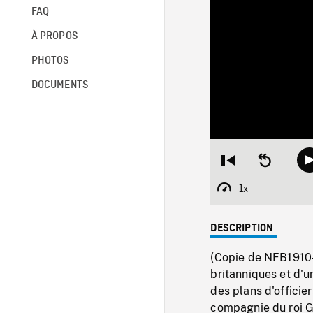
FAQ
À PROPOS
PHOTOS
DOCUMENTS
Restart
Seek
from
backward
beginning
10
1x
Playback
seconds
Rate
DESCRIPTION
(Copie de NFB1910
britanniques et d'un
des plans d'officie
compagnie du roi 