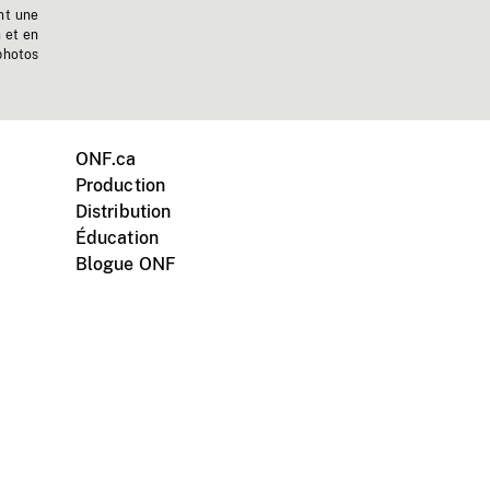
nt une
n et en
photos
ONF.ca
Production
Distribution
Éducation
Blogue ONF