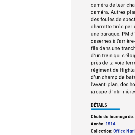
caméra de leur chap
caméra. Autres plan
des foules de spec
charrette tirée par
une baraque. PM d'u
casernes à l'arrièr
file dans une tranc
d'un train qui s'él
près de la voie fer
régiment de Highl
d'un champ de bata
l'avant-plan, des 
groupe d'infirmière
DÉTAILS
Chute de tournage de
Année:
1914
Collection:
Office Nat