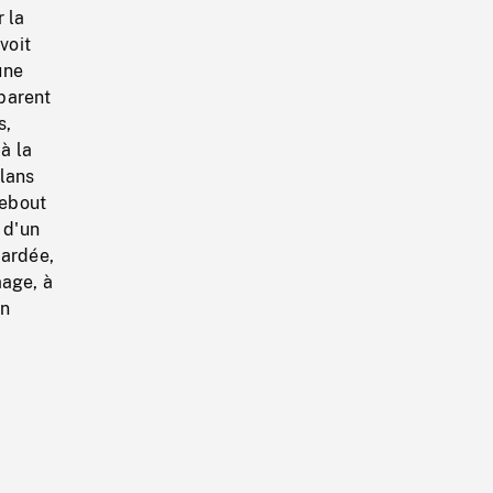
 la
voit
une
éparent
s,
à la
Plans
debout
 d'un
ardée,
mage, à
un