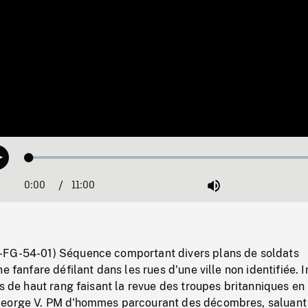
Loaded
:
Play
0.34%
0:00
Current
11:00
Duration
/
Mute
Time
-FG-54-01) Séquence comportant divers plans de soldats
e fanfare défilant dans les rues d'une ville non identifiée. I
rs de haut rang faisant la revue des troupes britanniques en
George V. PM d'hommes parcourant des décombres, saluant