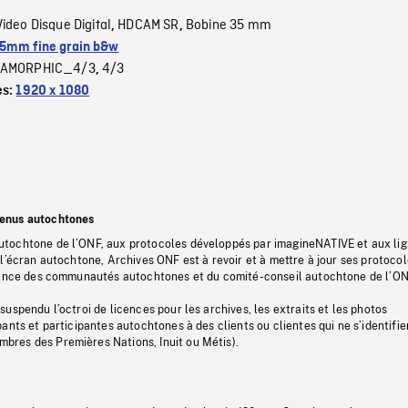
Video Disque Digital
HDCAM SR
Bobine 35 mm
,
,
5mm fine grain b&w
AMORPHIC_4/3
4/3
,
es:
1920 x 1080
tenus autochtones
tochtone de l’ONF, aux protocoles développés par imagineNATIVE et aux li
l’écran autochtone, Archives ONF est à revoir et à mettre à jour ses protoco
stance des communautés autochtones et du comité-conseil autochtone de l’ON
uspendu l’octroi de licences pour les archives, les extraits et les photos
ants et participantes autochtones à des clients ou clientes qui ne s’identifie
res des Premières Nations, Inuit ou Métis).